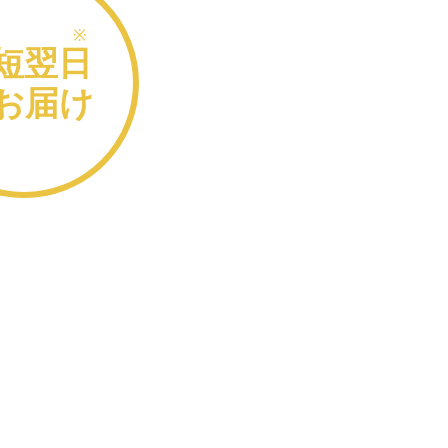
※
短翌日
お届け