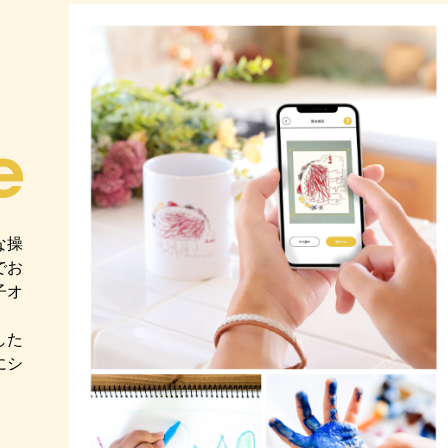
リ
な操
でお
子オ
した
にシ