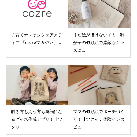
子育てナレッジシェアメデ
まだ絵が描けない子も、我
ィア 「cozreマガジン」...
が子の似顔絵で素敵なグッ
ズに...
贈る方も貰う方も笑顔にな
ママの似顔絵でポーチづく
るグッズ作成アプリ！【ツ
り！【ツクッテ体験インタ
クッ...
ビュ...