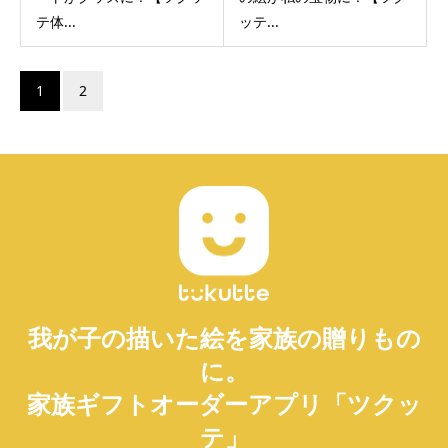
テ体...
ッテ...
1
2
我が子の描いた絵を家族の贈りもの
に。
家族ギフトオーダーアプリ「ツクッ
テ」